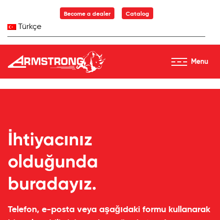
Skip to Content
Become a dealer
Catalog
Türkçe
Menu
Armstrong Tyres homepage
Contact Us
İhtiyacınız
olduğunda
buradayız.
Telefon, e-posta veya aşağıdaki formu kullanarak