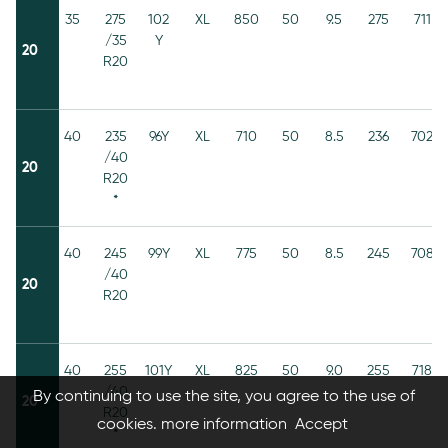
35
275
102
XL
850
50
9.5
275
711
/35
Y
20
R20
40
235
96Y
XL
710
50
8.5
236
702
/40
20
R20
*
40
245
99Y
XL
775
50
8.5
245
708
/40
20
R20
40
255
101Y
XL
825
50
9.0
255
718
/40
By continuing to use the site, you agree to the use of
20
R20
cookies.
more information
Accept
*