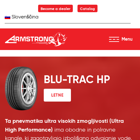
Skip to Content
Become a dealer
Catalog
Slovenščina
Menu
Armstrong Tyres homepage
BLU-TRAC HP
LETNE
Ta pnevmatika ultra visokih zmogljivosti (Ultra
High Performance)
ima obodne in polravne
kanale, ki zagotavljajo izboljšano odvajanje vode,