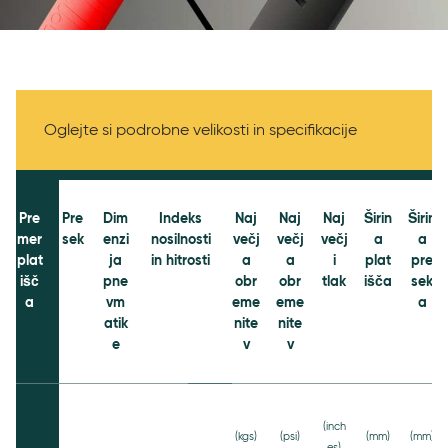
Specifications
Oglejte si podrobne velikosti in specifikacije
Pre
Pre
Dim
Indeks
Naj
Naj
Naj
Širin
Širin
mer
sek
enzi
nosilnosti
večj
večj
večj
a
a
plat
ja
in hitrosti
a
a
i
plat
pre
išč
pne
obr
obr
tlak
išča
sek
a
vm
eme
eme
a
atik
nite
nite
e
v
v
(inch
(kgs)
(psi)
(mm)
(mm)
es)