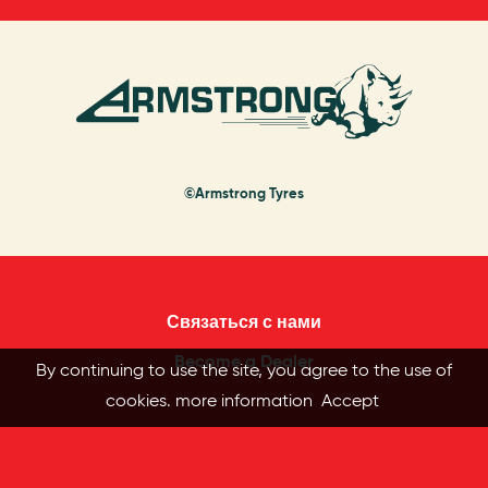
©Armstrong Tyres
Связаться с нами
Become a Dealer
By continuing to use the site, you agree to the use of
cookies.
more information
Accept