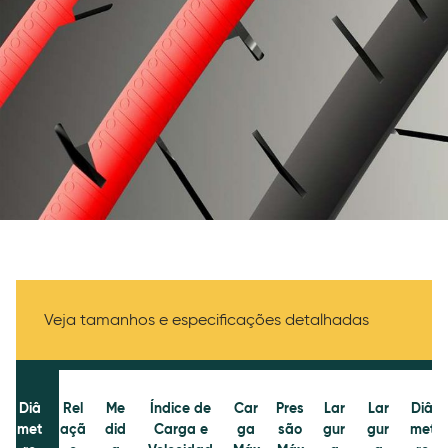
Specifications
Veja tamanhos e especificações detalhadas
Diâ
Rel
Me
Índice de
Car
Pres
Lar
Lar
Diâ
met
açã
did
Carga e
ga
são
gur
gur
met