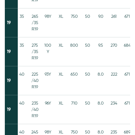
R19
35
265
98Y
XL
750
50
9.0
261
671
19
/35
R19
35
275
100
XL
800
50
9.5
270
684
19
/35
Y
R19
40
225
93Y
XL
650
50
8.0
222
671
19
/40
R19
40
235
96Y
XL
710
50
8.0
234
671
19
/40
R19
40
245
98Y
XL
750
50
8.0
235
689