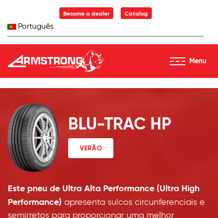
Skip to Content
Become a dealer
Catalog
Português
Menu
Armstrong Tyres homepage
BLU-TRAC HP
VERÃO
Este pneu de Ultra Alta Performance (Ultra High
Performance)
apresenta sulcos circunferenciais e
semirretos para proporcionar uma melhor