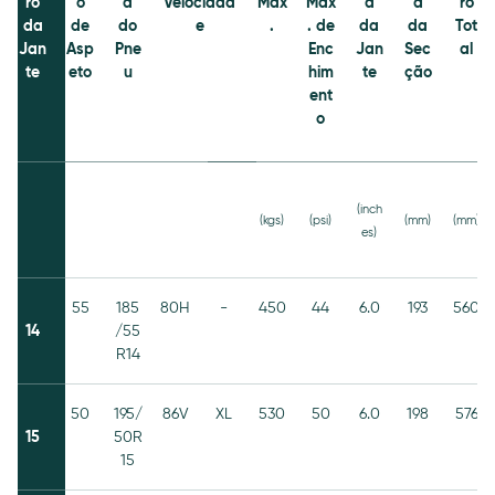
ro
o
a
Velocidad
Máx
Máx
a
a
ro
da
de
do
e
.
. de
da
da
Tot
Jan
Asp
Pne
Enc
Jan
Sec
al
te
eto
u
him
te
ção
ent
o
(inch
(kgs)
(psi)
(mm)
(mm)
es)
55
185
80H
-
450
44
6.0
193
560
14
/55
R14
50
195/
86V
XL
530
50
6.0
198
576
15
50R
15