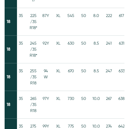
17
35
225
87Y
XL
545
50
8.0
222
617
18
/35
R18*
35
245
92Y
XL
630
50
8.5
241
631
18
/35
R18*
35
255
94
XL
670
50
8.5
247
633
18
/35
W
R18
35
265
97Y
XL
730
50
10.0
267
638
18
/35
R18
35
275
99Y
XL
775
50
10.0
274
642