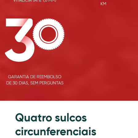
VITALÍCIA (ATÉ 1,6 MM)
KM
GARANTIA DE REEMBOLSO
DE 30 DIAS, SEM PERGUNTAS
Features
Quatro sulcos
circunferenciais