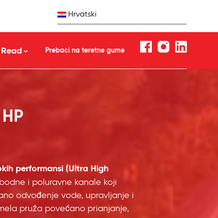
Hrvatski
Read
Prebaci na teretne gume
 HP
kih performansi (Ultra High
odne i poluravne kanale koji
ano odvođenje vode, upravljanje i
lamela pruža povećano prianjanje,