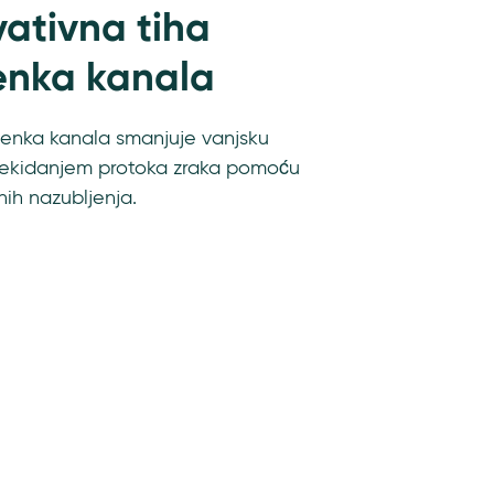
vativna tiha
jenka kanala
ijenka kanala smanjuje vanjsku
rekidanjem protoka zraka pomoću
nih nazubljenja.