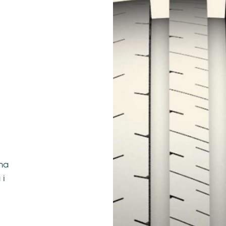
ima
 i