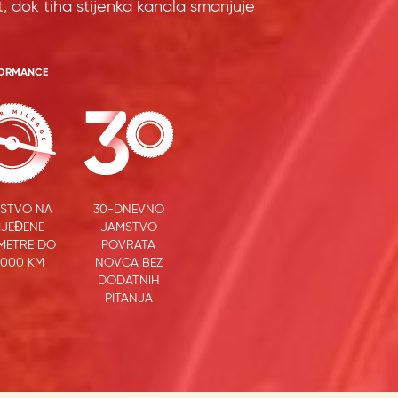
, dok tiha stijenka kanala smanjuje
FORMANCE
STVO NA
30-DNEVNO
IJEĐENE
JAMSTVO
METRE DO
POVRATA
.000 KM
NOVCA BEZ
DODATNIH
PITANJA