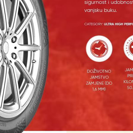
sigurnost i udobnost
vanjsku buku.
CATEGORY:
ULTRA HIGH PER
JAM
DOŽIVOTNO
PR
JAMSTVO
KILO
ZAMJENE (DO
50
1,6 MM)