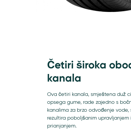
Features
Četiri široka ob
kanala
Ova četiri kanala, smještena duž c
opsega gume, rade zajedno s boč
kanalima za brzo odvođenje vode, 
rezultira poboljšanim upravljanjem 
prianjanjem.