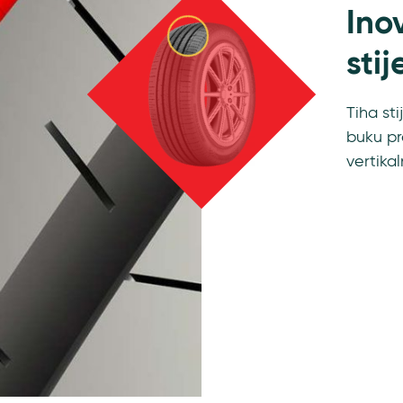
Ino
sti
Tiha st
buku p
vertikal