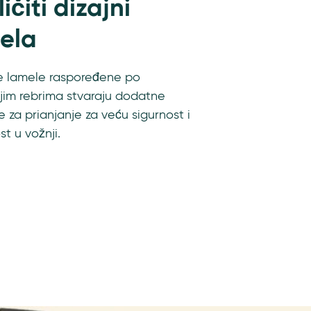
ičiti dizajni
ela
te lamele raspoređene po
jim rebrima stvaraju dodatne
e za prianjanje za veću sigurnost i
t u vožnji.