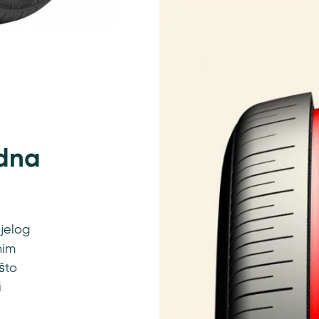
odna
ijelog
nim
što
i