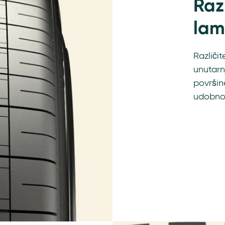
Razl
lam
Različi
unutarn
površin
udobnos